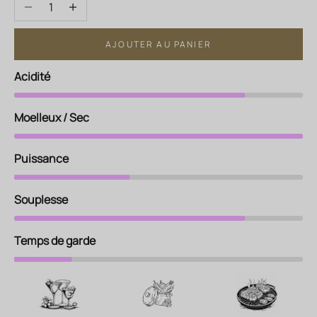
Diminuer la quantité
Augmenter la quantité
AJOUTER AU PANIER
Acidité
Moelleux / Sec
Puissance
Souplesse
Temps de garde