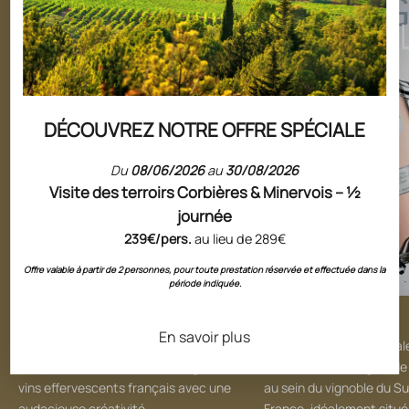
DÉCOUVREZ NOTRE OFFRE SPÉCIALE
Du
08/06/2026
au
30/08/2026
Visite des terroirs Corbières & Minervois – ½
journée
239€/pers.
au lieu de 289€
Offre valable à partir de 2 personnes, pour toute prestation réservée et effectuée dans la
période indiquée.
La collection French Cancan
La collection Gris Blanc
En savoir plus
Telle une œuvre d’art, French
Les vignes sont principa
Cancan marie la tradition des grands
situées dans la région de
vins effervescents français avec une
au sein du vignoble du Su
audacieuse créativité
France, idéalement situé