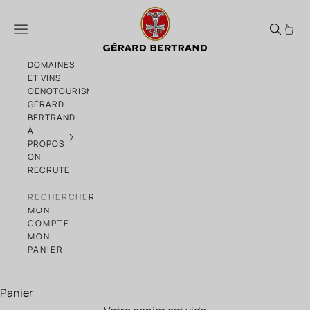
Passer au contenu
6ème Sens Rosé Bio 2024 – Vin Rosé Sec | 
Menu
DOMAINES
ET VINS
OENOTOURISME
GÉRARD
BERTRAND
À
PROPOS
ON
RECRUTE
RECHERCHER
MON
COMPTE
MON
PANIER
Panier