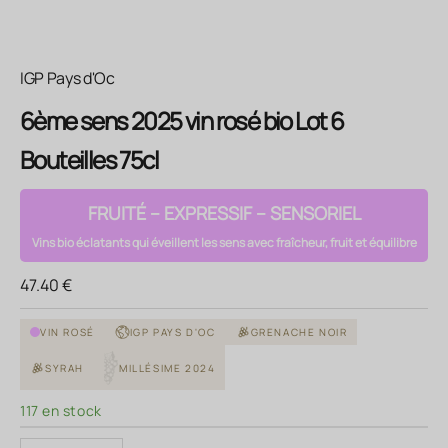
IGP Pays d'Oc
6ème sens 2025 vin rosé bio Lot 6
Bouteilles 75cl
FRUITÉ – EXPRESSIF – SENSORIEL
Vins bio éclatants qui éveillent les sens avec fraîcheur, fruit et équilibre
Prix de vente
47.40 €
VIN ROSÉ
IGP PAYS D'OC
GRENACHE NOIR
SYRAH
MILLÉSIME 2024
117 en stock