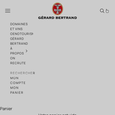
Passer au contenu
BLACKCURRANT TONIC
Menu
DOMAINES
ET VINS
OENOTOURISME
GÉRARD
BERTRAND
À
PROPOS
ON
RECRUTE
RECHERCHER
MON
COMPTE
MON
PANIER
Panier