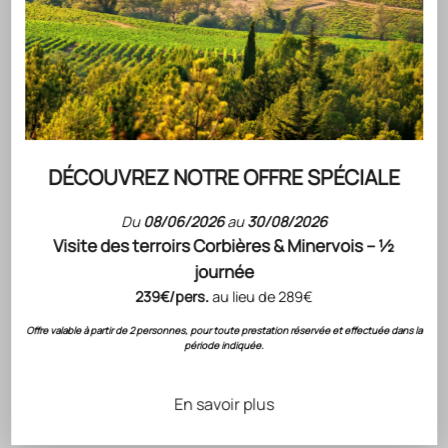
DÉCOUVREZ NOTRE OFFRE SPÉCIALE
Aller à l'élément 1
Aller à l'élément 2
Aller à l'élément 3
Du
08/06/2026
au
30/08/2026
Marque
Visite des terroirs Corbières & Minervois – ½
journée
Produit
239€/pers.
au lieu de 289€
(4.5)
Offre valable à partir de 2 personnes, pour toute prestation réservée et effectuée dans la
période indiquée.
Ecrivez quelque choes à propos de votre produit.
TENEZ MOI INFORMÉ(E)
Newsletter
AJOUTER AU PANIER
En savoir plus
Recevez en avant-première nos nouveautés, offres
exclusives, et conseils autour du vin. Entrez dans l’univers