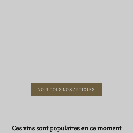
CONCERT
GAGNEZ 2 PLACES VIP POUR JON BON JOVI —
JEU CONCOURS HAMPTON WATER
Du 30 Juin au 15 août 2026, tentez de remporter 2
places VIP pour le concert de Jon Bon Jovi le 28 août à
Édimbourg.
LIRE L'ARTICLE
VOIR TOUS NOS ARTICLES
Ces vins sont populaires en ce moment