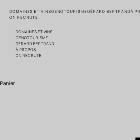
Passer au contenu
DOMAINES ET VINS
OENOTOURISME
GÉRARD BERTRAND
À P
ON RECRUTE
DOMAINES ET VINS
OENOTOURISME
GÉRARD BERTRAND
À PROPOS
ON RECRUTE
Panier