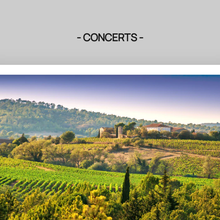
- CONCERTS -
Revivez
2 chansons de
Patrick Bruel
Revivez
la totalité du concert de
Cali
Revivez 2 chansons de
Kimberose
Revivez 2 chansons de
Christophe Maé