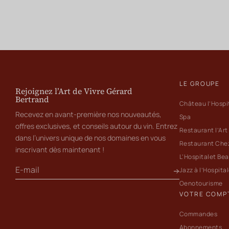
LE GROUPE
Rejoignez l’Art de Vivre Gérard
Bertrand
Château l’Hospi
Recevez en avant-première nos nouveautés,
Spa
offres exclusives, et conseils autour du vin. Entrez
Restaurant l’Art
dans l’univers unique de nos domaines en vous
Restaurant Che
inscrivant dès maintenant !
L'Hospitalet Be
Jazz à l’Hospita
Oenotourisme
VOTRE COMP
Commandes
Abonnements