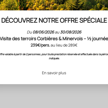
Revivez 2 chansons de
Jean-Baptiste Guégan
DÉCOUVREZ NOTRE OFFRE SPÉCIALE
Du
08/06/2026
au
30/08/2026
Nos dernières actualités
Visite des terroirs Corbières & Minervois – ½ journé
239€/pers.
au lieu de 289€
ffre valable à partir de 2 personnes, pour toute prestation réservée et effectuée dans la pério
indiquée.
En savoir plus