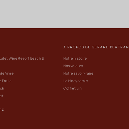
A PROPOS DE GÉRARD BERTRA
talet Wine Resort Beach &
Notre histoire
Nos valeurs
 de Vivre
Notre savoir-faire
z Paule
La biodynamie
ach
Coffret vin
let
TE