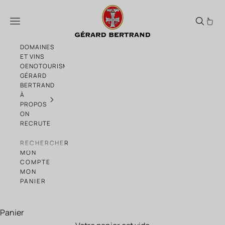
Passer au contenu
3 mois pour Languedoc
Menu
DOMAINES
ET VINS
OENOTOURISME
GÉRARD
BERTRAND
À
PROPOS
ON
RECRUTE
RECHERCHER
MON
COMPTE
MON
PANIER
Panier