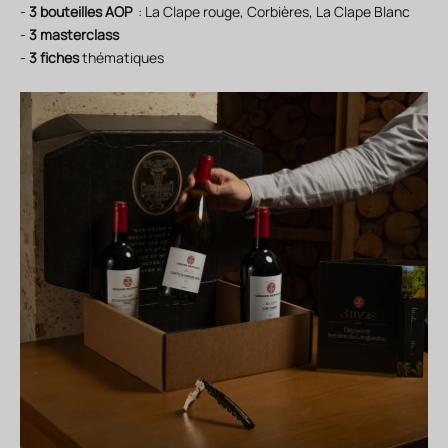
-
3 bouteilles AOP
: La Clape rouge, Corbières, La Clape Blanc
-
3 masterclass
-
3 fiches
thématiques