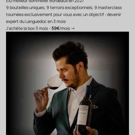
Elu meilleur sommelier Bordeaux en 2021
9 bouteilles uniques, 9 terroirs exceptionnels, 9 masterclass
tournées exclusivement pour vous avec un objectif : devenir
expert du Languedoc en 3 mois
J'achète la box 3 mois -
59€
/mois →