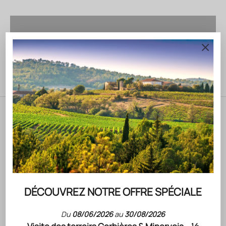
DÉCOUVRIR
Pour les papas artistes
DÉCOUVRIR
Pour les papas épicurieux
DÉCOUVRIR
Blog posts
DÉCOUVREZ NOTRE OFFRE SPÉCIALE
Du
08/06/2026
au
30/08/2026