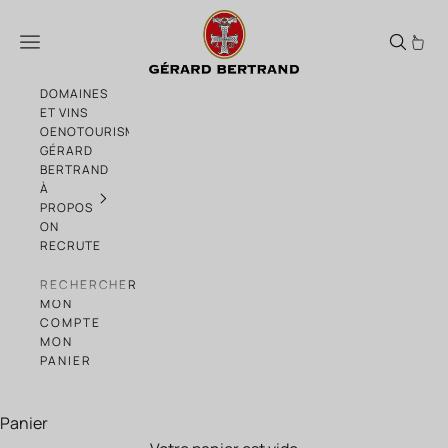
Passer au contenu
Sélection papas éthiques
Menu
DOMAINES
ET VINS
OENOTOURISME
GÉRARD
BERTRAND
À
PROPOS
ON
RECRUTE
RECHERCHER
MON
COMPTE
MON
PANIER
Panier