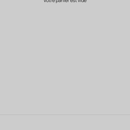
Votre panier est vide
ACCUEIL
SÉLECTION PAPAS ÉTHIQUES