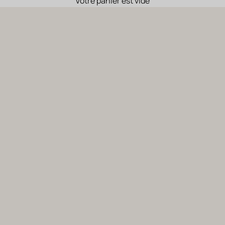
Votre panier est vide
Nos vins bio
L’excellence des vins biologiques du Languedoc