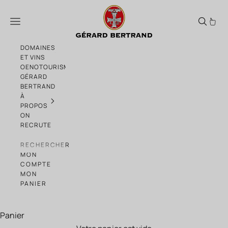
Passer au contenu
Nos vins bio
Menu
DOMAINES
ET VINS
OENOTOURISME
GÉRARD
BERTRAND
À
PROPOS
ON
RECRUTE
RECHERCHER
MON
COMPTE
MON
PANIER
Panier