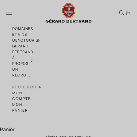
Passer au contenu
Nos vins bio
Menu
DOMAINES
ET VINS
OENOTOURISME
GÉRARD
BERTRAND
À
PROPOS
ON
RECRUTE
RECHERCHER
MON
COMPTE
MON
PANIER
Panier