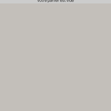
Votre panier est vide
Nos vins bio
L’excellence des vins biologiques du Languedoc