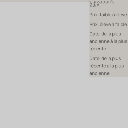
10 PRODUITS
Z à A
TRIER PAR
Prix: faible à élevé
Prix: élevé à faible
Date, de la plus
BIO
BIENTÔT DISPONIBLE
ancienne à la plus
récente
Date, de la plus
récente à la plus
ancienne