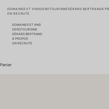
Passer au contenu
DOMAINES ET VINS
OENOTOURISME
GÉRARD BERTRAND
À P
ON RECRUTE
DOMAINES ET VINS
OENOTOURISME
GÉRARD BERTRAND
À PROPOS
ON RECRUTE
Panier