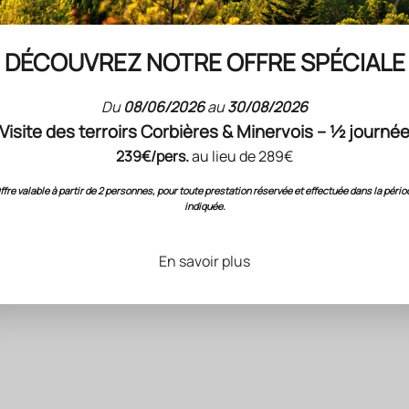
DÉCOUVREZ NOTRE OFFRE SPÉCIALE
Du
08/06/2026
au
30/08/2026
AUTREMENT
AUTREMENT
ent Grenache 2025
Autrement Cabe
Visite des terroirs Corbières & Minervois – ½ journé
 bio Lot 6 bouteilles
Sauvignon 2024 vi
239€/pers.
au lieu de 289€
75cl
bio 75cl
ix de vente
Prix de ven
.00 €
(7.50 €/75cl)
7.50 €
ffre valable à partir de 2 personnes, pour toute prestation réservée et effectuée dans la pério
indiquée.
En savoir plus