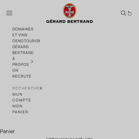
Passer au contenu
Produits
Menu
DOMAINES
ET VINS
OENOTOURISME
GÉRARD
BERTRAND
À
PROPOS
ON
RECRUTE
RECHERCHER
MON
COMPTE
MON
PANIER
Panier