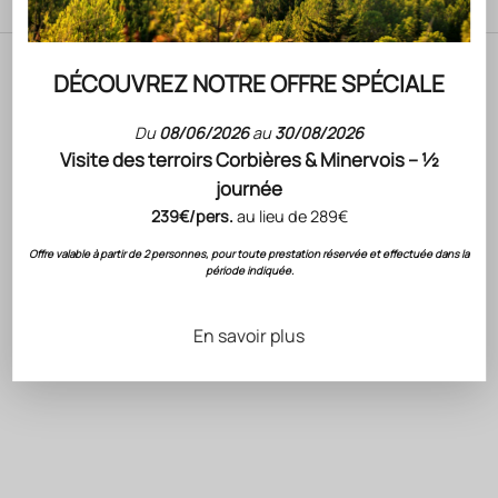
DÉCOUVREZ NOTRE OFFRE SPÉCIALE
Nos dernières actualités
Du
08/06/2026
au
30/08/2026
Visite des terroirs Corbières & Minervois – ½
journée
239€/pers.
au lieu de 289€
Offre valable à partir de 2 personnes, pour toute prestation réservée et effectuée dans la
période indiquée.
En savoir plus
CONCERT
GAGNEZ 
ACTUALITÉS
JOVI — 
CHÂTEAU L'HOSPITALET GRAND VIN
WATER
Découvrez un Grand Vin Blanc façonné par la