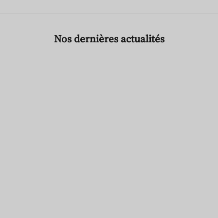
Nos dernières actualités
CONCERT
GAGNEZ 2 PLACES VIP POUR JON BON JOVI —
JEU CONCOURS HAMPTON WATER