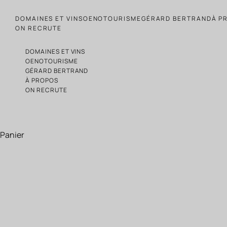
Passer au contenu
DOMAINES ET VINS
OENOTOURISME
GÉRARD BERTRAND
À P
ON RECRUTE
DOMAINES ET VINS
OENOTOURISME
GÉRARD BERTRAND
À PROPOS
ON RECRUTE
Panier