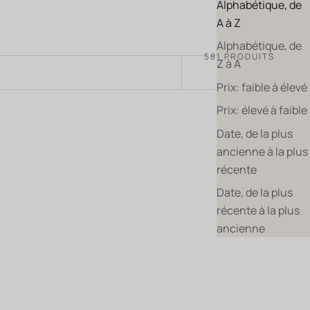
Alphabétique, de
A à Z
Alphabétique, de
581 PRODUITS
Z à A
TRIER PAR
Prix: faible à élevé
Prix: élevé à faible
Date, de la plus
BIO
ancienne à la plus
récente
Date, de la plus
récente à la plus
ancienne