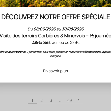
DÉCOUVREZ NOTRE OFFRE SPÉCIALE
Du
08/06/2026
au
30/08/2026
Visite des terroirs Corbières & Minervois – ½ journé
239€/pers.
au lieu de 289€
COFFRETS CADEAUX VINS
NOS COFFRETS CADEAUX
ement 2 mois pour
Abonnement 3 moi
ffre valable à partir de 2 personnes, pour toute prestation réservée et effectuée dans la pério
vrir la biodynamie
découvrir le Lan
indiquée.
Prix de vente
Prix de vente
200.00 €
177.00 €
(59.00 €/22
En savoir plus
1
2
3
…
49