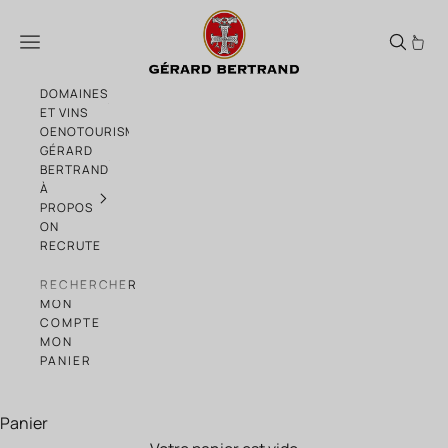
Passer au contenu
Vin naturel : entre mythe et réalité
Menu
DOMAINES
ET VINS
OENOTOURISME
GÉRARD
BERTRAND
À
PROPOS
ON
RECRUTE
RECHERCHER
MON
COMPTE
MON
PANIER
Panier