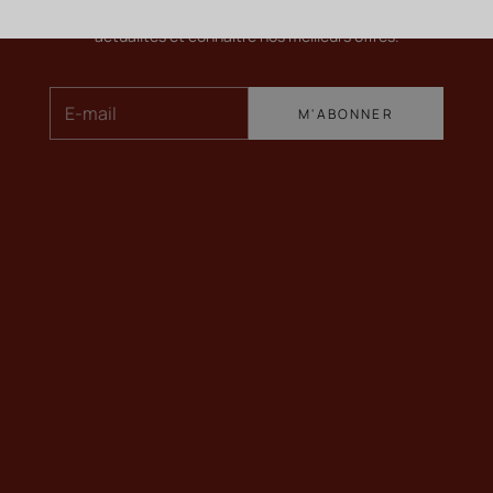
Pour en savoir plus sur nos vins, recevoir nos dernières
actualités et connaître nos meilleurs offres.
E-mail
M'ABONNER