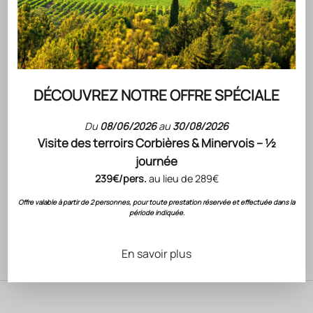
DÉCOUVREZ NOTRE OFFRE SPÉCIALE
Aller à l'élément 1
Aller à l'élément 2
Aller à l'élément 3
Du
08/06/2026
au
30/08/2026
Marque
Visite des terroirs Corbières & Minervois – ½
Produit
journée
239€/pers.
au lieu de 289€
(4.5)
Offre valable à partir de 2 personnes, pour toute prestation réservée et effectuée dans la
Ecrivez quelque choes à propos de votre produit.
période indiquée.
AJOUTER AU PANIER
En savoir plus