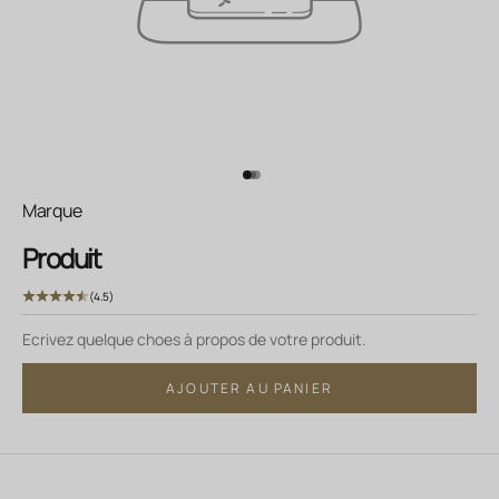
Aller à l'élément 1
Aller à l'élément 2
Aller à l'élément 3
Marque
Produit
(4.5)
Ecrivez quelque choes à propos de votre produit.
AJOUTER AU PANIER