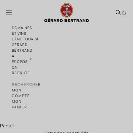
Passer au contenu
Villa Soleilla : le luxe au naturel
Menu
DOMAINES
ET VINS
OENOTOURISME
GÉRARD
BERTRAND
À
PROPOS
ON
RECRUTE
RECHERCHER
MON
COMPTE
MON
PANIER
Panier