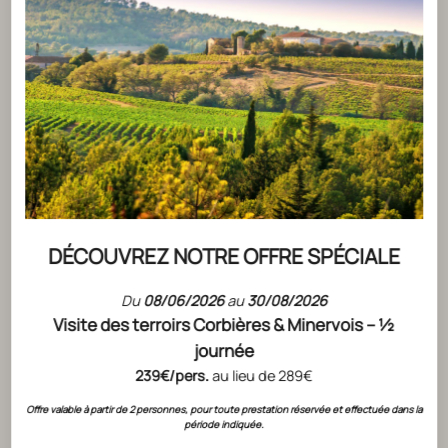
ACTUALITÉS
L'ÉPIPHANIE EN CODE ROUGE !
LIRE L'ARTICLE
DÉCOUVREZ NOTRE OFFRE SPÉCIALE
Du
08/06/2026
au
30/08/2026
ACTUALITÉS
Visite des terroirs Corbières & Minervois – ½
HAMPTON
journée
239€/pers.
au lieu de 289€
MILLÉSIM
Offre valable à partir de 2 personnes, pour toute prestation réservée et effectuée dans la
LIRE L'ART
période indiquée.