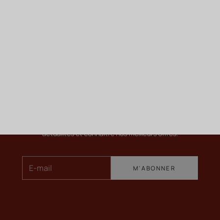
ME TENIR INFORMÉ
Newsletter
Pour en savoir plus sur nos vins, recevoir nos dernières
actualités et connaître nos meilleurs offres.
E-mail
M'ABONNER