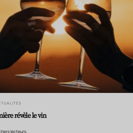
CTUALITÉS
ière révèle le vin
chers lecteurs,