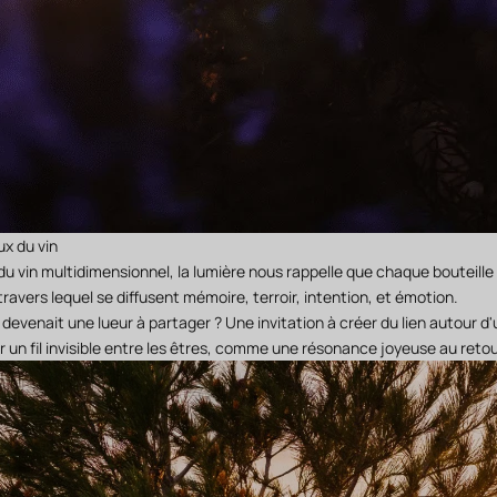
ux du vin
u vin multidimensionnel, la lumière nous rappelle que chaque bouteille 
 travers lequel se diffusent mémoire, terroir, intention, et émotion.
in devenait une lueur à partager ? Une invitation à créer du lien autour d
ser un fil invisible entre les êtres, comme une résonance joyeuse au reto