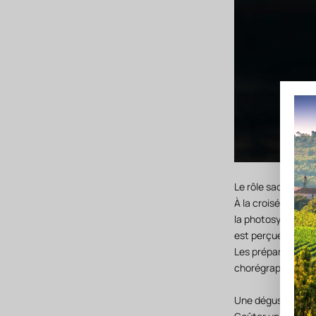
Le rôle sacré de la
À la croisée des d
la photosynthèse, 
est perçue comme u
Les préparations b
chorégraphie de la
Une dégustation s