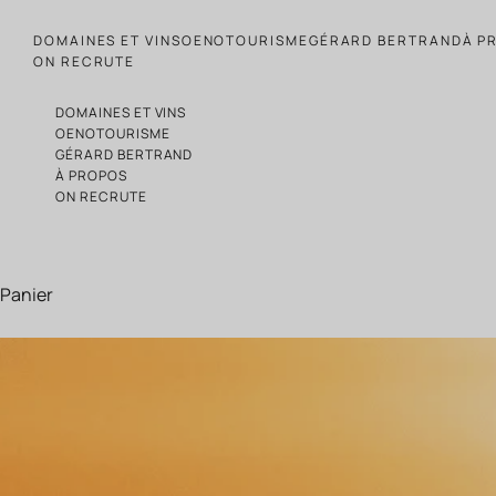
Passer au contenu
DOMAINES ET VINS
OENOTOURISME
GÉRARD BERTRAND
À P
ON RECRUTE
DOMAINES ET VINS
OENOTOURISME
GÉRARD BERTRAND
À PROPOS
ON RECRUTE
Panier