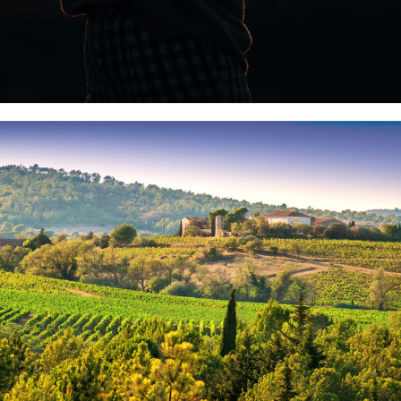
 lumière
imensions matérielle et vibratoire, la lumière est une source de transfor
mais aussi l'équilibre énergétique du raisin. Dans une approche multidi
n vecteur d'information, un langage subtil entre le ciel et la plante.
iodynamiques appliquées au lever ou au coucher du soleil participent à
 lumière, amplifiant l'énergie reçue et transmise par la vigne.
olaire