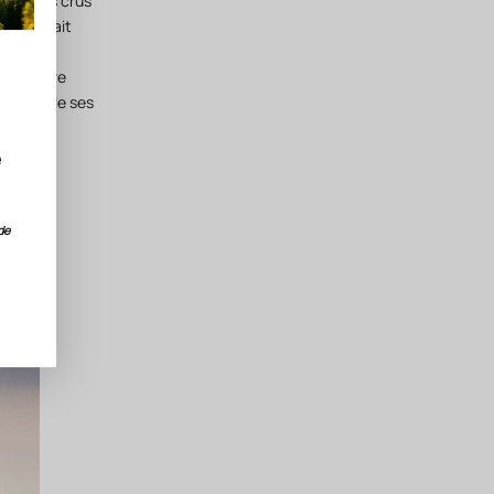
 Certains crus
our s'était
ne lumière
in, révèle ses
e
de