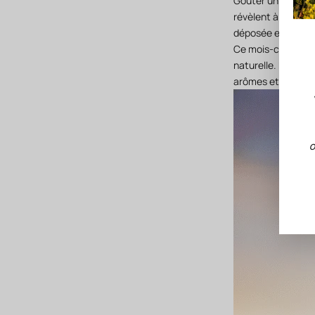
Goûter un vin en ma
révèlent à cette p
déposée en eux.
Ce mois-ci, nous 
naturelle. Prenez 
arômes et prolong
O