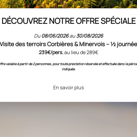
i, c'est entrer en contact avec la vibration de la lumière qui l'a nourri.
ériode une tension lumineuse, presque minérale, comme si la clarté du j
DÉCOUVREZ NOTRE OFFRE SPÉCIALE
vous invitons à déguster nos cuvées dans un moment de calme, en plei
le temps d'observer comment la clarté du jour met en valeur la robe du v
Du
08/06/2026
au
30/08/2026
e ses sensations.
Visite des terroirs Corbières & Minervois – ½ journé
239€/pers.
au lieu de 289€
ffre valable à partir de 2 personnes, pour toute prestation réservée et effectuée dans la pério
indiquée.
En savoir plus