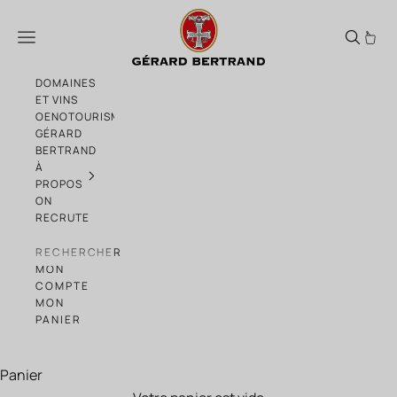
Passer au contenu
Papilou : pétillant par nature
Menu
DOMAINES
ET VINS
OENOTOURISME
GÉRARD
BERTRAND
À
PROPOS
ON
RECRUTE
RECHERCHER
MON
COMPTE
MON
PANIER
Panier