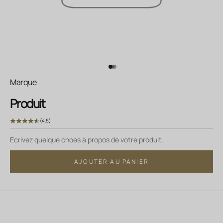
Aller à l'élément 1
Aller à l'élément 2
Aller à l'élément 3
Marque
Produit
(4.5)
Ecrivez quelque choes à propos de votre produit.
AJOUTER AU PANIER