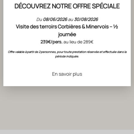
DÉCOUVREZ NOTRE OFFRE SPÉCIALE
Du
08/06/2026
au
30/08/2026
Visite des terroirs Corbières & Minervois – ½
journée
239€/pers.
au lieu de 289€
Offre valable à partir de 2 personnes, pour toute prestation réservée et effectuée dans la
période indiquée.
En savoir plus
ACTUALITÉS
ACTUALITÉS
IL ÉTAIT
FOIRE AUX VINS 2022, C'EST LA FIN !
HÉRÉSIE
LIRE L'ARTICLE
LIRE L'ART