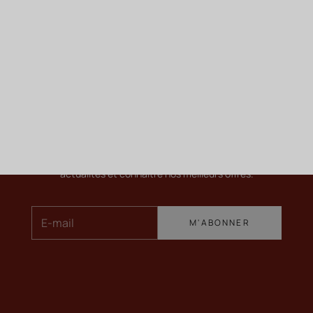
ME TENIR INFORMÉ
Newsletter
Pour en savoir plus sur nos vins, recevoir nos dernières
actualités et connaître nos meilleurs offres.
E-mail
M'ABONNER