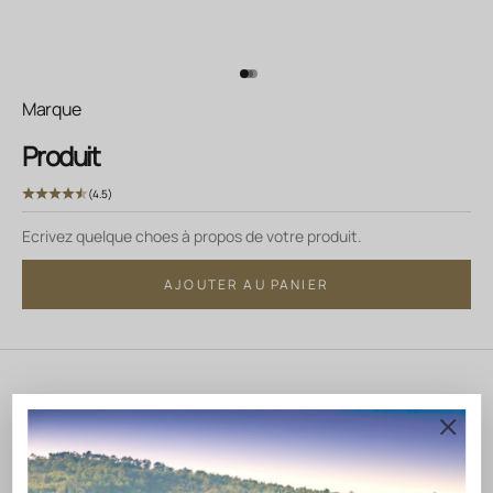
Aller à l'élément 1
Aller à l'élément 2
Aller à l'élément 3
Marque
Produit
(4.5)
Ecrivez quelque choes à propos de votre produit.
AJOUTER AU PANIER