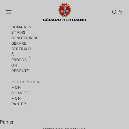
Passer au contenu
L’esprit méditerranéen incarné dans une 
Menu
DOMAINES
ET VINS
OENOTOURISME
GÉRARD
BERTRAND
À
PROPOS
ON
RECRUTE
RECHERCHER
MON
COMPTE
MON
PANIER
Panier