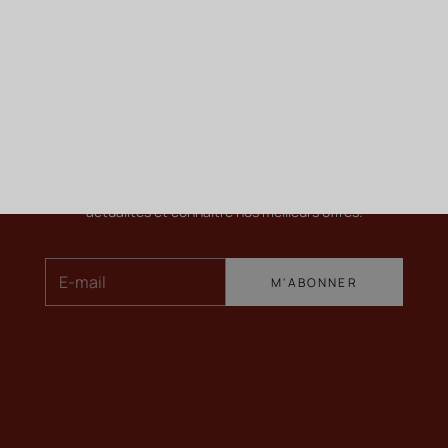
ME TENIR INFORMÉ
Newsletter
Pour en savoir plus sur nos vins, recevoir nos dernières
actualités et connaître nos meilleurs offres.
E-mail
M'ABONNER