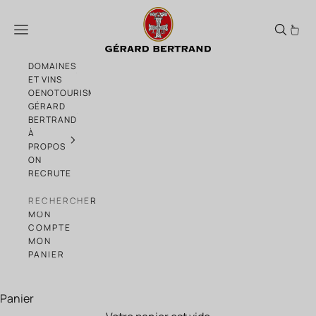
Passer au contenu
Hampton Water classé parmi les meilleu
Menu
DOMAINES
ET VINS
OENOTOURISME
GÉRARD
BERTRAND
À
PROPOS
ON
RECRUTE
RECHERCHER
MON
COMPTE
MON
PANIER
Panier