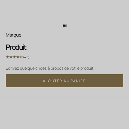
Aller à l'élément 1
Aller à l'élément 2
Aller à l'élément 3
Marque
Produit
(4.5)
Ecrivez quelque choes à propos de votre produit.
AJOUTER AU PANIER