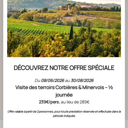
DÉCOUVREZ NOTRE OFFRE SPÉCIALE
ACTUALITÉS
ACTUALITÉS
CIGALUS BLANC : PRÉCURSEUR DE LA
LES VINS
Du
08/06/2026
au
30/08/2026
Visite des terroirs Corbières & Minervois – ½
BIODYNAMIE CHEZ GÉRARD BERTRAND
SONT LA
journée
DE LA C
LIRE L'ARTICLE
239€/pers.
au lieu de 289€
LIRE L'ART
Offre valable à partir de 2 personnes, pour toute prestation réservée et effectuée dans la
période indiquée.