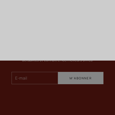
ME TENIR INFORMÉ
Newsletter
Pour en savoir plus sur nos vins, recevoir nos dernières
actualités et connaître nos meilleurs offres.
E-mail
M'ABONNER