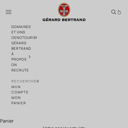
Passer au contenu
Château l'Hospitalet remporte le Grand P
Menu
DOMAINES
ET VINS
OENOTOURISME
GÉRARD
BERTRAND
À
PROPOS
ON
RECRUTE
RECHERCHER
MON
COMPTE
MON
PANIER
Panier