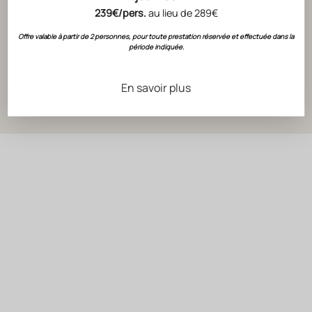
239€/pers.
au lieu de 289€
ACTUALITÉS
CLOS DU
Offre valable à partir de 2 personnes, pour toute prestation réservée et effectuée dans la
période indiquée.
CLASSEM
DU MON
En savoir plus
LIRE L'ART