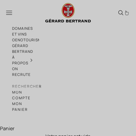
Passer au contenu
Château l'Hospitalet remporte le Grand P
Menu
DOMAINES
ET VINS
OENOTOURISME
GÉRARD
BERTRAND
À
PROPOS
ON
RECRUTE
RECHERCHER
MON
COMPTE
MON
PANIER
Panier