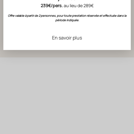
239€/pers.
au lieu de 289€
ACTUALITÉS
CLOS DU
Offre valable à partir de 2 personnes, pour toute prestation réservée et effectuée dans la
période indiquée.
CLASSEM
DU MON
En savoir plus
LIRE L'ART