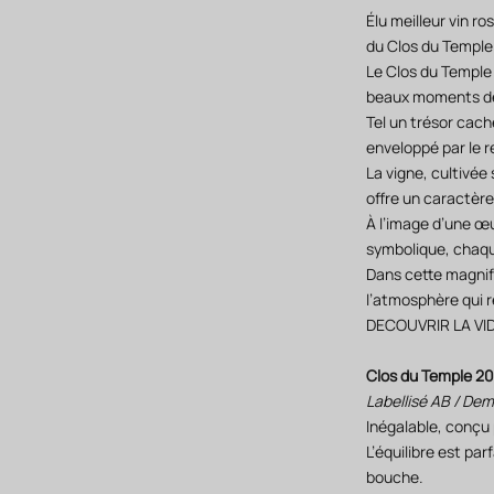
Élu meilleur vin r
du Clos du Temple
Le Clos du Temple 
beaux moments de 
Tel un trésor cach
enveloppé par le r
La vigne, cultivée
offre un caractèr
À l’image d’une œu
symbolique, chaqu
Dans cette magnif
l’atmosphère qui r
DECOUVRIR LA VI
Clos du Temple 2
Labellisé AB / De
Inégalable, conçu 
L’équilibre est pa
bouche.