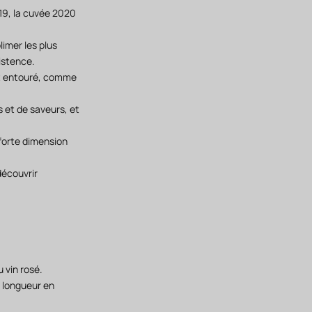
019, la cuvée 2020
limer les plus
istence.
est entouré, comme
s et de saveurs, et
 forte dimension
découvrir
 vin rosé.
e longueur en