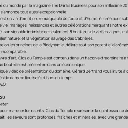
osé du monde par le magazine The Drinks Business pour son millésime 2
 s’annonce tout aussi exceptionnelle.
est un vin d’émotion, remarquable de force et d’humilité, créé pour sub
vie, mariages, naissances et autres célébrations marquants notre ex
é, son vignoble intimiste de seulement 8 hectares de vieilles vignes, 
elief naturel et la végétation sauvage des Cabrières.
 selon les principes de la Biodynamie, délivre tout son potentiel d'arôme
e incomparable.
vre d'art, Clos du Temple est contenu dans un flacon extraordinaire à
e bouteille est présentée dans un écrin unique.
ique vidéo de présentation du domaine, Gérard Bertrand vous invite à 
éside dans ce lieu isolé et hors du temps.
DEO
020
meter
pour marquer les esprits, Clos du Temple représente la quintessence du
rfait, les saveurs sont profondes, fraîches et minérales, avec une grand