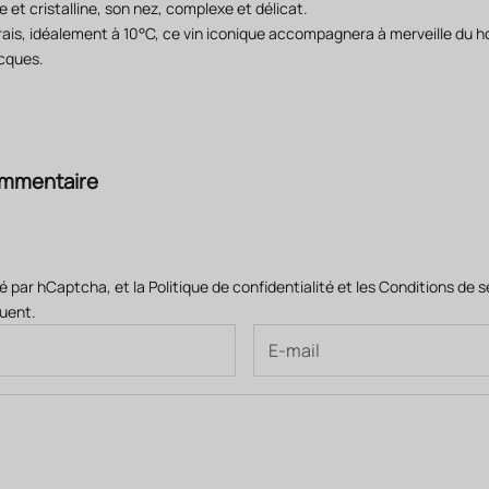
et cristalline, son nez, complexe et délicat.
frais, idéalement à 10°C, ce vin iconique accompagnera à merveille du 
acques.
ommentaire
gé par hCaptcha, et la
Politique de confidentialité
et les
Conditions de s
uent.