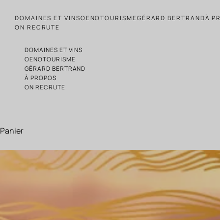
Passer au contenu
DOMAINES ET VINS
OENOTOURISME
GÉRARD BERTRAND
À P
ON RECRUTE
DOMAINES ET VINS
OENOTOURISME
GÉRARD BERTRAND
À PROPOS
ON RECRUTE
Panier