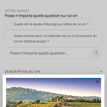
VOTRE EXPERT
Posez n'importe quelle question sur ce vin
Quelle est la durée d'élevage sur lattes de ce vin ?
Quels arômes peut-on attendre de ce vin provenant du
terroir Méditerranéen ?
DESCRIPTION DU VIN
Cette cuvée provient exclusivement des terroirs situés sur
les climats océaniques de Limoux. Code Rouge est une ode à
l’excellence et un hommage au Premier Brut du Monde
élaboré par les Moines de l’Abbaye de Saint Hilaire près de
Limoux. Blanc de blancs issu de Chardonnay, Chenin et
Mauzac, offre une exceptionnelle expression du terroir