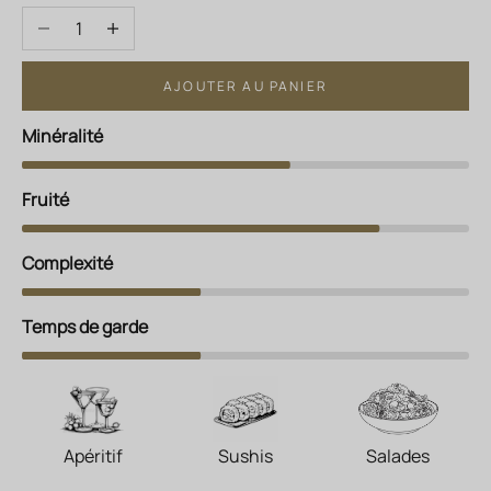
Diminuer la quantité
Augmenter la quantité
AJOUTER AU PANIER
Minéralité
Fruité
Complexité
Temps de garde
Apéritif
Sushis
Salades