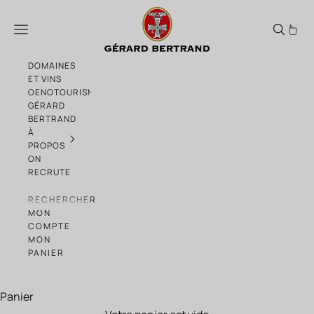
Passer au contenu
Code Rouge Blanc de Blancs Crémant de 
Menu
DOMAINES
ET VINS
OENOTOURISME
GÉRARD
BERTRAND
À
PROPOS
ON
RECRUTE
RECHERCHER
MON
COMPTE
MON
PANIER
Panier