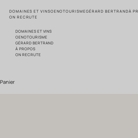
Passer au contenu
DOMAINES ET VINS
OENOTOURISME
GÉRARD BERTRAND
À P
ON RECRUTE
DOMAINES ET VINS
OENOTOURISME
GÉRARD BERTRAND
À PROPOS
ON RECRUTE
Panier
Gérard Bertrand Fashion Week