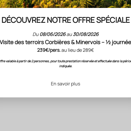
 DISPONIBLE
DÉCOUVREZ NOTRE OFFRE SPÉCIALE
Du
08/06/2026
au
30/08/2026
Visite des terroirs Corbières & Minervois – ½ journé
239€/pers.
au lieu de 289€
ffre valable à partir de 2 personnes, pour toute prestation réservée et effectuée dans la pério
indiquée.
En savoir plus
TTANE + DESSEAUVE 2026 92/100
GRIS BLANC
Gris Blanc 2025 v
NOS VINS ORANGES