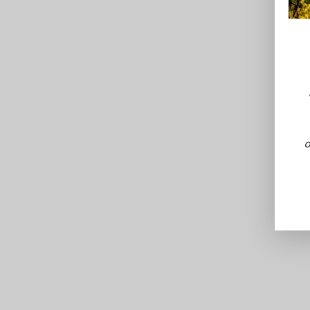
BIO
BIENTÔT DISPONIBLE
BIO
BIENTÔT
O
LE GUIDE BETTANE + DESSEAUVE 2026 92/100
NOS VINS ORANGES
Orange Gold vin orange
LE GUIDE BE
biologique 2023 Lot 6
Bouteilles 75cl