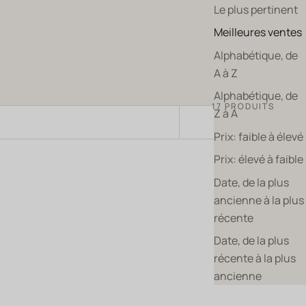
Le plus pertinent
Meilleures ventes
Alphabétique, de
A à Z
Alphabétique, de
17 PRODUITS
Z à A
TRIER PAR
Prix: faible à élevé
Prix: élevé à faible
Date, de la plus
ancienne à la plus
récente
Date, de la plus
récente à la plus
ancienne