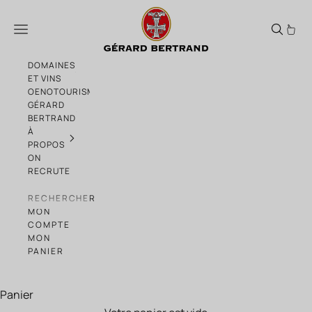
Passer au contenu
Gérard Bertrand présente : À table ! Épiso
Menu
DOMAINES
ET VINS
OENOTOURISME
GÉRARD
BERTRAND
À
PROPOS
ON
RECRUTE
RECHERCHER
MON
COMPTE
MON
PANIER
Panier