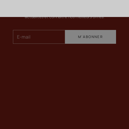
Newsletter
Pour en savoir plus sur nos vins, recevoir nos dernières
actualités et connaître nos meilleurs offres.
E-mail
M'ABONNER