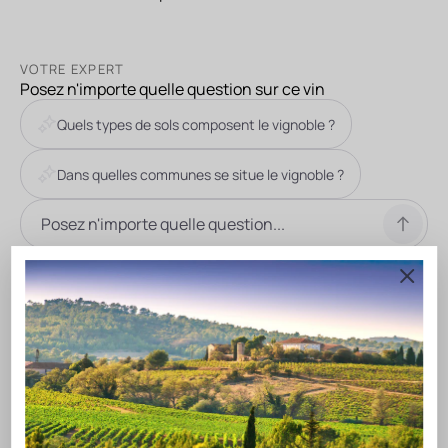
VOTRE EXPERT
Posez n'importe quelle question sur ce vin
Quels types de sols composent le vignoble ?
Dans quelles communes se situe le vignoble ?
DESCRIPTION DU VIN
Le vignoble s’étend sur 86 communes des Pyrénées-
Orientales et 9 communes de l’Aude. Les sols sont
constitués principalement d’arènes granitiques et
gneissiques ainsi que de schistes bruns et noirs mais
quelques sols rouges calcaires.