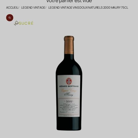
Votre panier est vide
ACCUEIL
LEGEND VINTAGE
LEGEND VINTAGE VINS DOUX NATURELS 2000 MAURY 75CL
Zoomer sur l'image
SUCRÉ