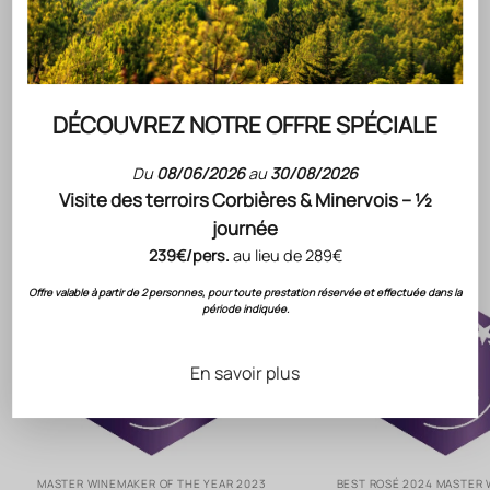
ACCORD METS & VINS PROPOSÉS PAR NOTRE CHEF
NOTE DE DÉGUSTATION
CONSERVATION
CÉPAGES
FICHE TECHNIQUE
DÉCOUVREZ NOTRE OFFRE SPÉCIALE
Du
08/06/2026
au
30/08/2026
RECONNAISSANCE DU SAVOIR-FAIRE GÉRARD
Visite des terroirs Corbières & Minervois – ½
BERTRAND
journée
Évaluations
& Notation
239€/pers.
au lieu de 289€
Offre valable à partir de 2 personnes, pour toute prestation réservée et effectuée dans la
période indiquée.
En savoir plus
MASTER WINEMAKER OF THE YEAR 2023
BEST ROSÉ 2024 MASTER