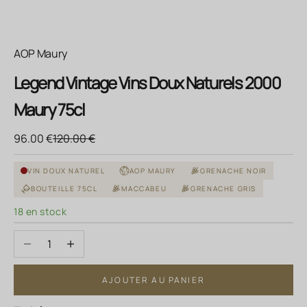
AOP Maury
Legend Vintage Vins Doux Naturels 2000
Maury 75cl
Prix de vente
Prix normal
96.00 €
120.00 €
VIN DOUX NATUREL
AOP MAURY
GRENACHE NOIR
BOUTEILLE 75CL
MACCABEU
GRENACHE GRIS
18 en stock
Diminuer la quantité
Augmenter la quantité
AJOUTER AU PANIER