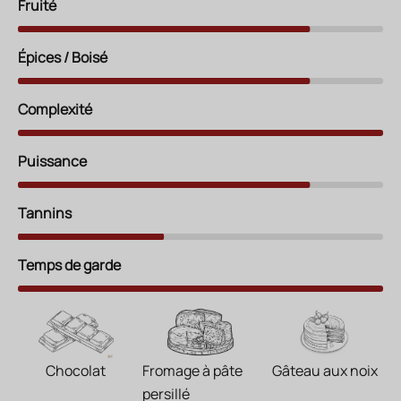
Fruité
Épices / Boisé
Complexité
Puissance
Tannins
Temps de garde
Chocolat
Fromage à pâte
Gâteau aux noix
persillé