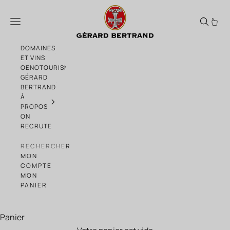
Passer au contenu
Legend Vintage 2000 Vins Doux Naturels
Menu
DOMAINES
ET VINS
OENOTOURISME
GÉRARD
BERTRAND
À
PROPOS
ON
RECRUTE
RECHERCHER
MON
COMPTE
MON
PANIER
Panier