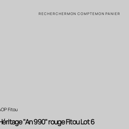
ard Bertrand – 6x75cl
RECHERCHER
MON COMPTE
MON PANIER
AOP Fitou
Héritage "An 990" rouge Fitou Lot 6