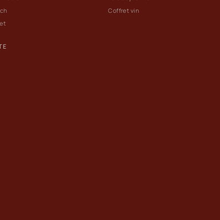
ach
Coffret vin
let
TE