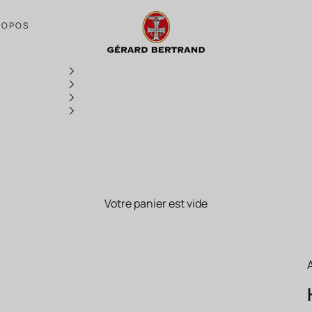
Héritage An 990 – Vin Rouge Fitou – Gér
ROPOS
Votre panier est vide