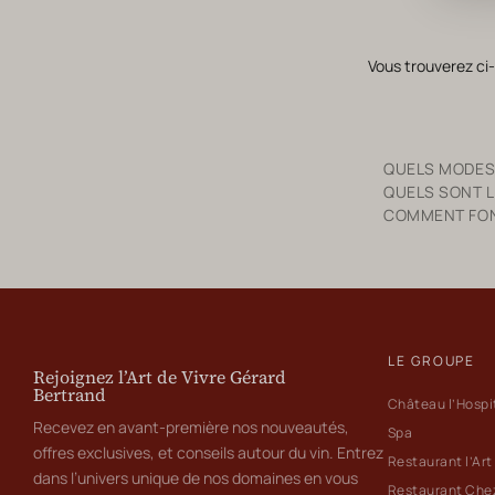
Vous trouverez ci
QUELS MODES
QUELS SONT L
COMMENT FONC
LE GROUPE
Rejoignez l’Art de Vivre Gérard
Bertrand
Château l’Hospi
Recevez en avant-première nos nouveautés,
Spa
offres exclusives, et conseils autour du vin. Entrez
Restaurant l’Art
dans l’univers unique de nos domaines en vous
Restaurant Che