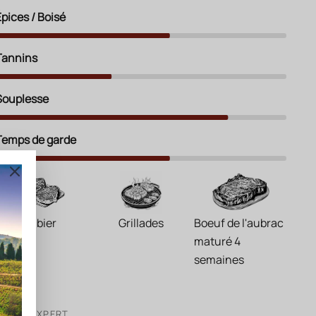
Épices / Boisé
Tannins
Souplesse
Temps de garde
Gibier
Grillades
Boeuf de l'aubrac
maturé 4
semaines
VOTRE EXPERT