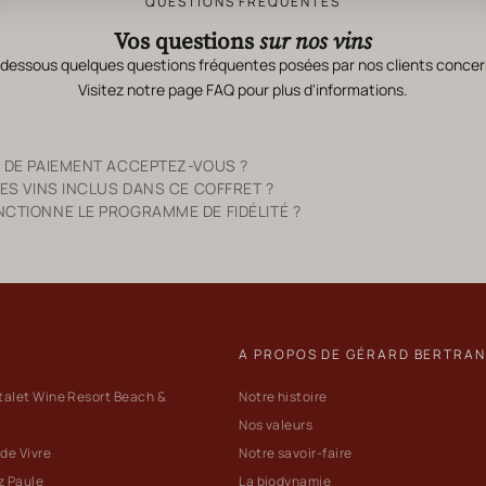
QUESTIONS FRÉQUENTES
Vos questions
sur nos vins
-dessous quelques questions fréquentes posées par nos clients concer
Visitez notre page
FAQ
pour plus d'informations.
 DE PAIEMENT ACCEPTEZ-VOUS ?
ES VINS INCLUS DANS CE COFFRET ?
TIONNE LE PROGRAMME DE FIDÉLITÉ ?
A PROPOS DE GÉRARD BERTRA
talet Wine Resort Beach &
Notre histoire
Nos valeurs
 de Vivre
Notre savoir-faire
z Paule
La biodynamie