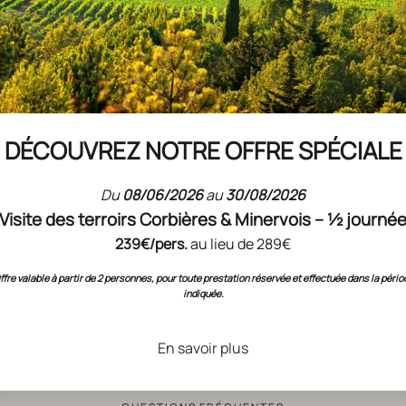
et la citadelle de
Fitou qui a
ume de France et celui d’Aragon.
alement situé
entre mer et montagne
DÉCOUVREZ NOTRE OFFRE SPÉCIALE
Du
08/06/2026
au
30/08/2026
Visite des terroirs Corbières & Minervois – ½ journé
239€/pers.
au lieu de 289€
ffre valable à partir de 2 personnes, pour toute prestation réservée et effectuée dans la pério
indiquée.
En savoir plus