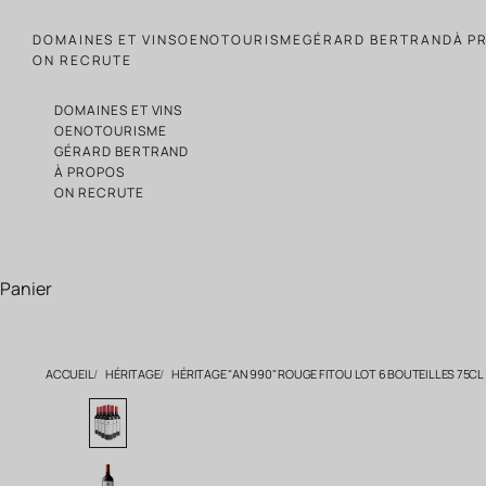
Passer au contenu
DOMAINES ET VINS
OENOTOURISME
GÉRARD BERTRAND
À P
ON RECRUTE
DOMAINES ET VINS
OENOTOURISME
GÉRARD BERTRAND
À PROPOS
ON RECRUTE
Panier
ACCUEIL
HÉRITAGE
HÉRITAGE "AN 990" ROUGE FITOU LOT 6 BOUTEILLES 75CL