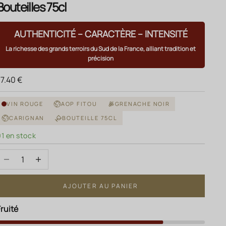
Bouteilles 75cl
AUTHENTICITÉ – CARACTÈRE – INTENSITÉ
La richesse des grands terroirs du Sud de la France, alliant tradition et
précision
rix de vente
77.40 €
VIN ROUGE
AOP FITOU
GRENACHE NOIR
CARIGNAN
BOUTEILLE 75CL
91 en stock
Diminuer la quantité
Augmenter la quantité
AJOUTER AU PANIER
Fruité