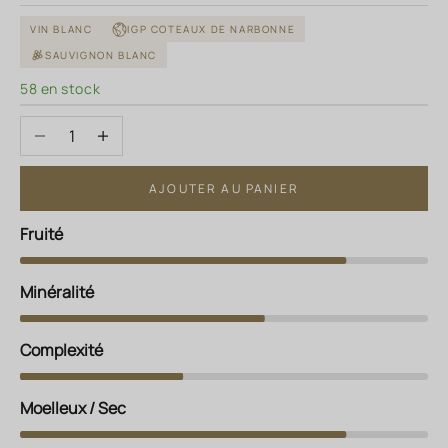
VIN BLANC
IGP COTEAUX DE NARBONNE
SAUVIGNON BLANC
58 en stock
Diminuer la quantité
Augmenter la quantité
AJOUTER AU PANIER
Fruité
Minéralité
Complexité
Moelleux / Sec