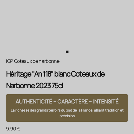
Aller à l'élément 1
Aller à l'élément 2
IGP Coteaux de narbonne
Héritage "An 118" blanc Coteaux de
Narbonne 2023 75cl
AUTHENTICITÉ – CARACTÈRE – INTENSITÉ
La richesse des grands terroirs du Sud de la France, alliant tradition et
précision
Prix de vente
9.90 €