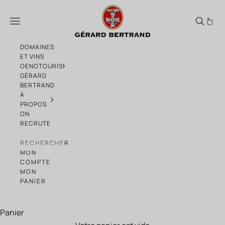
Passer au contenu
Héritage "An 118" blanc Coteaux de Narb
Menu
DOMAINES
ET VINS
OENOTOURISME
GÉRARD
BERTRAND
À
PROPOS
ON
RECRUTE
RECHERCHER
MON
COMPTE
MON
PANIER
Panier