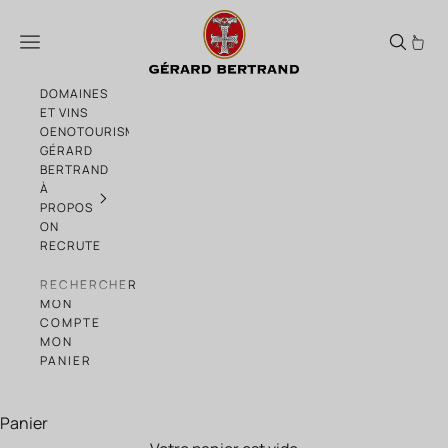
Passer au contenu
Vin orange Gérard Bertrand
Menu
DOMAINES
ET VINS
OENOTOURISME
GÉRARD
BERTRAND
À
PROPOS
ON
RECRUTE
RECHERCHER
MON
COMPTE
MON
PANIER
Panier