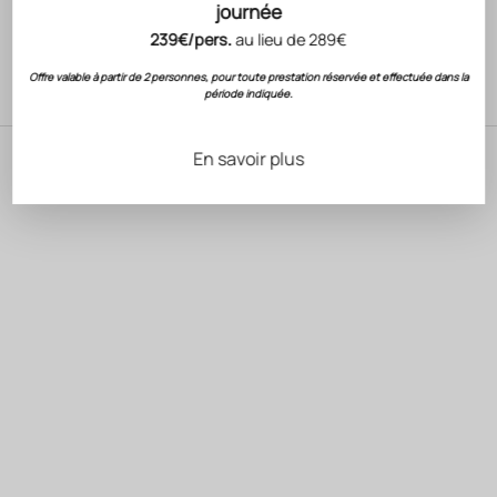
journée
L'
histoire et ses valeurs de Gérard Bertrand
239€/pers.
au lieu de 289€
Les
Châteaux et Domaines du Sud de la France
Ou encore pour
nous contacter
Offre valable à partir de 2 personnes, pour toute prestation réservée et effectuée dans la
période indiquée.
En savoir plus
Nos dernières actualités
CONCERT
GAGNEZ 